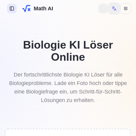
Math AI
ite
 KI
Biologie KI Löser
e KI
Online
ie KI
saufgabenhilfe
Der fortschrittlichste Biologie KI Löser für alle
Biologieprobleme. Lade ein Foto hoch oder tippe
eine Biologiefrage ein, um Schritt-für-Schritt-
n
Lösungen zu erhalten.
ich an, um weitere
nen freizuschalten.