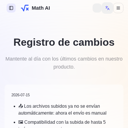
Math AI
Física
Registro de cambios
Química
Biología
Mantente al día con los últimos cambios en nuestro
producto.
a Hacer Tareas
2026-07-15
sesión para desbloquear
📤 Los archivos subidos ya no se envían
ciones.
automáticamente: ahora el envío es manual
🖼️ Compatibilidad con la subida de hasta 5