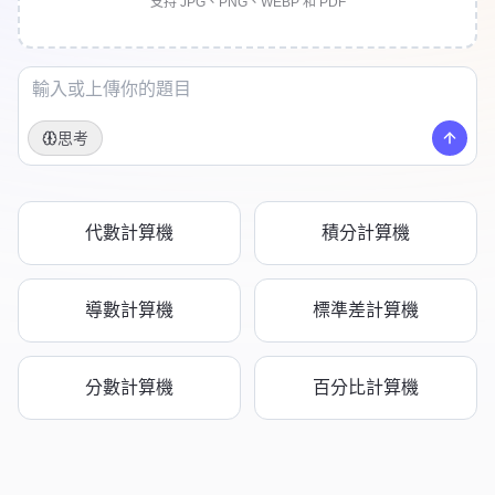
支持 JPG、PNG、WEBP 和 PDF
思考
代數計算機
積分計算機
導數計算機
標準差計算機
分數計算機
百分比計算機