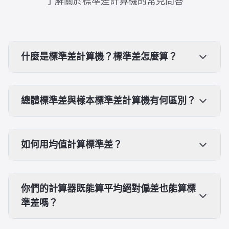
了解關於標準差計算機的常見問答
什麼是標準差計算機？標準差怎麼算？
總體標準差與樣本標準差計算機有何區別？
如何用均值計算標準差？
你們的計算器既能算平均絕對偏差也能算標
準差嗎？