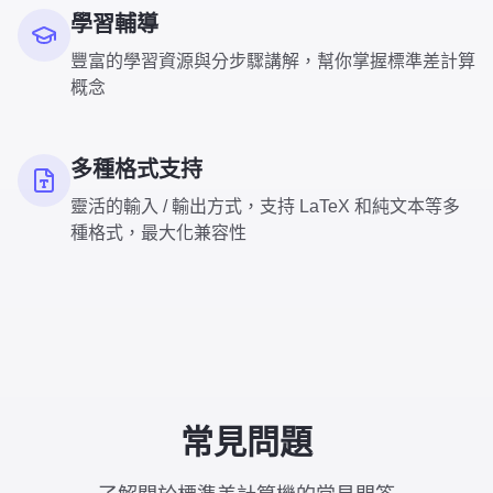
學習輔導
豐富的學習資源與分步驟講解，幫你掌握標準差計算
概念
多種格式支持
靈活的輸入 / 輸出方式，支持 LaTeX 和純文本等多
種格式，最大化兼容性
常見問題