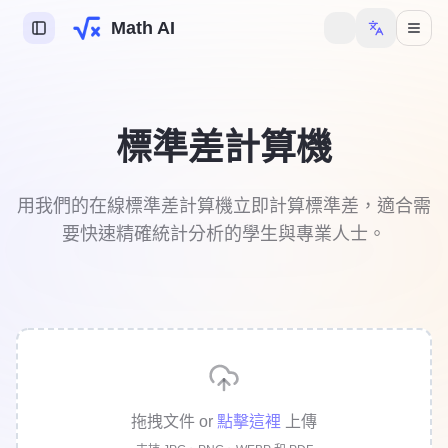
Math AI
I
標準差計算機
I
I
用我們的在線標準差計算機立即計算標準差，適合需
要快速精確統計分析的學生與專業人士。
作業小幫手
解鎖更多功能。
拖拽文件
or
點擊這裡
上傳