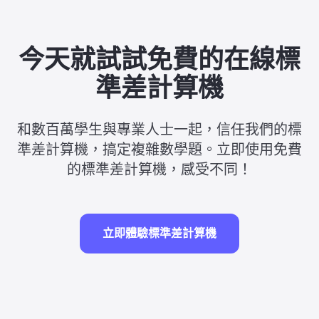
今天就試試免費的在線標
準差計算機
和數百萬學生與專業人士一起，信任我們的標
準差計算機，搞定複雜數學題。立即使用免費
的標準差計算機，感受不同！
立即體驗標準差計算機