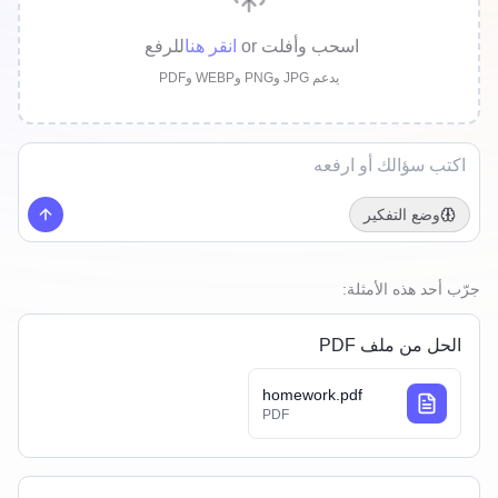
اسحب وأفلت
or
انقر هنا
للرفع
يدعم JPG وPNG وWEBP وPDF
وضع التفكير
جرّب أحد هذه الأمثلة:
الحل من ملف PDF
homework.pdf
PDF