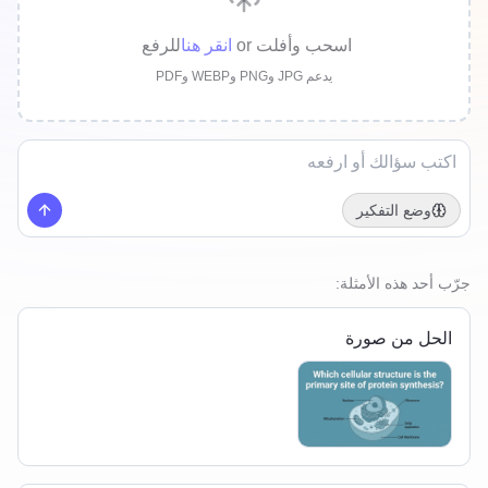
اسحب وأفلت
or
انقر هنا
للرفع
يدعم JPG وPNG وWEBP وPDF
وضع التفكير
جرّب أحد هذه الأمثلة:
الحل من صورة