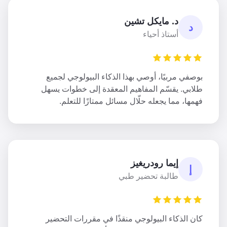
د. مايكل تشين
د
أستاذ أحياء
بوصفي مربيًا، أوصي بهذا الذكاء البيولوجي لجميع
طلابي. يقسّم المفاهيم المعقدة إلى خطوات يسهل
فهمها، مما يجعله حلّال مسائل ممتازًا للتعلم.
إيما رودريغيز
إ
طالبة تحضير طبي
كان الذكاء البيولوجي منقذًا في مقررات التحضير