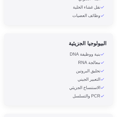
نقل غشاء الخلية
وظائف العضيات
البيولوجيا الجزيئية
بنية ووظيفة DNA
معالجة RNA
تخليق البروتين
التعبير الجيني
الاستنساخ الجزيئي
PCR والتسلسل