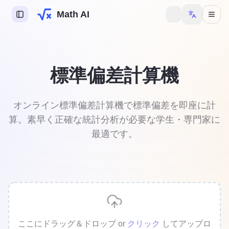
Math AI
標準偏差計算機
オンライン標準偏差計算機で標準偏差を即座に計
算。素早く正確な統計分析が必要な学生・専門家に
題ヘルパー
最適です。
インしてさらに多くの機
放しましょう。
ここにドラッグ＆ドロップ
or
クリック
してアップロ