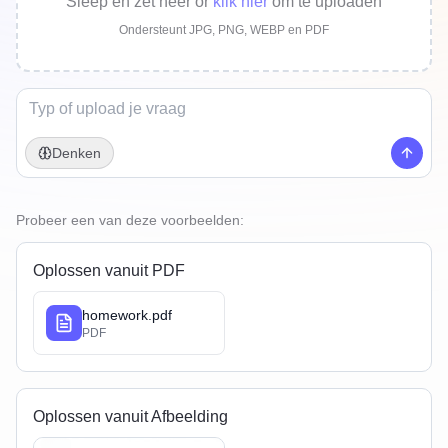
Sleep en zet neer
or
klik hier
om te uploaden
Ondersteunt JPG, PNG, WEBP en PDF
Denken
Probeer een van deze voorbeelden:
Oplossen vanuit PDF
homework.pdf
PDF
Oplossen vanuit Afbeelding