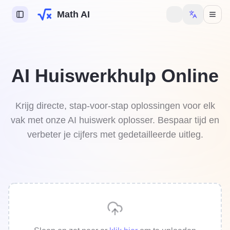
Math AI
 AI
AI Huiswerkhulp Online
e AI
ie AI
Krijg directe, stap-voor-stap oplossingen voor elk
vak met onze AI huiswerk oplosser. Bespaar tijd en
swerkhulp
verbeter je cijfers met gedetailleerde uitleg.
denis
om meer functies te
delen.