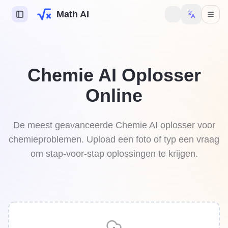
Math AI
 AI
Chemie AI Oplosser
e AI
Online
ie AI
swerkhulp
De meest geavanceerde Chemie AI oplosser voor
chemieproblemen. Upload een foto of typ een vraag
denis
om stap-voor-stap oplossingen te krijgen.
om meer functies te
delen.