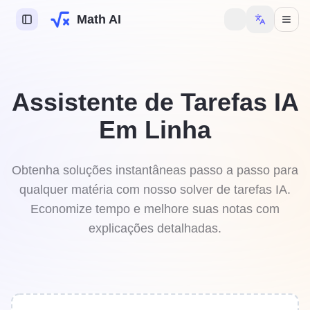
Math AI
ca
Assistente de Tarefas IA
mica
Em Linha
logia
ente de Tarefas IA
Obtenha soluções instantâneas passo a passo para
qualquer matéria com nosso solver de tarefas IA.
Economize tempo e melhore suas notas com
explicações detalhadas.
gin para desbloquear
cursos.