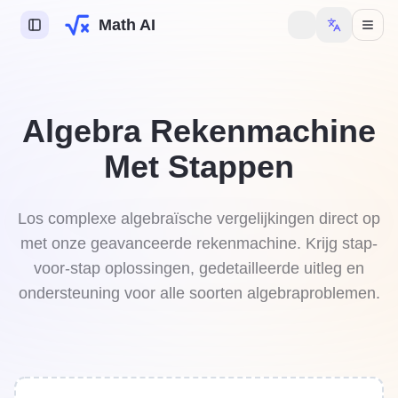
Math AI
 AI
Algebra Rekenmachine
e AI
Met Stappen
ie AI
swerkhulp
Los complexe algebraïsche vergelijkingen direct op
met onze geavanceerde rekenmachine. Krijg stap-
denis
voor-stap oplossingen, gedetailleerde uitleg en
ondersteuning voor alle soorten algebraproblemen.
om meer functies te
delen.