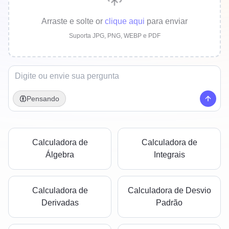
Arraste e solte
or
clique aqui
para enviar
Suporta JPG, PNG, WEBP e PDF
Pensando
Calculadora de
Calculadora de
Álgebra
Integrais
Calculadora de
Calculadora de Desvio
Derivadas
Padrão