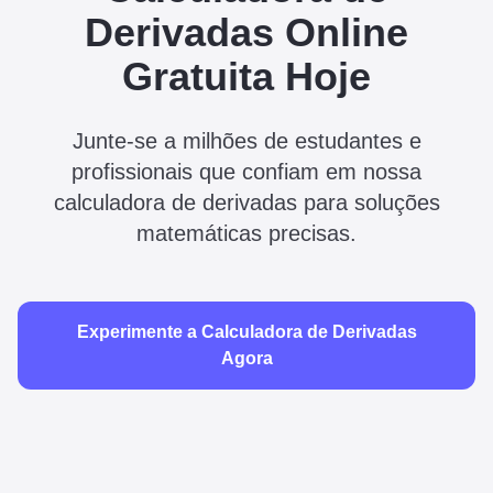
Derivadas Online
Gratuita Hoje
Junte-se a milhões de estudantes e
profissionais que confiam em nossa
calculadora de derivadas para soluções
matemáticas precisas.
Experimente a Calculadora de Derivadas
Agora