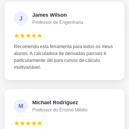
James Wilson
J
Professor de Engenharia
Recomendo esta ferramenta para todos os meus
alunos. A calculadora de derivadas parciais é
particularmente útil para cursos de cálculo
multivariável.
Michael Rodriguez
M
Professor do Ensino Médio