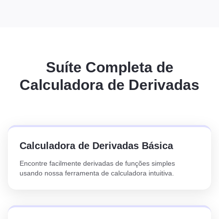
Suíte Completa de
Calculadora de Derivadas
Calculadora de Derivadas Básica
Encontre facilmente derivadas de funções simples
usando nossa ferramenta de calculadora intuitiva.