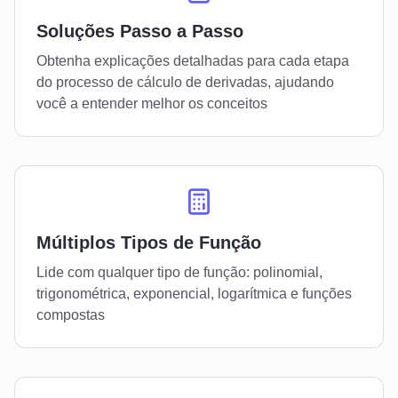
Soluções Passo a Passo
Obtenha explicações detalhadas para cada etapa
do processo de cálculo de derivadas, ajudando
você a entender melhor os conceitos
Múltiplos Tipos de Função
Lide com qualquer tipo de função: polinomial,
trigonométrica, exponencial, logarítmica e funções
compostas