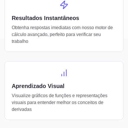
Resultados Instantâneos
Obtenha respostas imediatas com nosso motor de
cálculo avançado, perfeito para verificar seu
trabalho
Aprendizado Visual
Visualize gráficos de funções e representações
visuais para entender melhor os conceitos de
derivadas